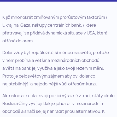
K již mnohokrát zmiňovaným prorůstovým faktorům /
Ukrajina, Gaza, nákupy centrálních bank, / které
přetrvávají se přidává dynamická situace v USA, která
otřásá dolarem.
Dolar vždy byl nejdůležitější měnou na světě, protože
v něm probíhala většina mezinárodních obchodů
a většina bank jej využívala jako svoji rezervní měnu.
Proto je celosvětovým zájmem aby byl dolar co
nejstabilnější a nejodolnější vůči otřesům kurzu.
Aktuálně ale dolar svoji pozici výrazně ztrácí, státy okolo
Ruska a Číny vyvíjejí tlak je jeho roli v mezinárodním
obchodě a snaží se jej nahradit jinou alternativou. K