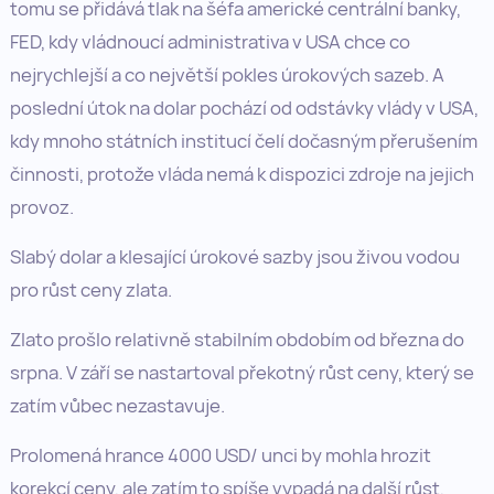
tomu se přidává tlak na šéfa americké centrální banky,
FED, kdy vládnoucí administrativa v USA chce co
nejrychlejší a co největší pokles úrokových sazeb. A
poslední útok na dolar pochází od odstávky vlády v USA,
kdy mnoho státních institucí čelí dočasným přerušením
činnosti, protože vláda nemá k dispozici zdroje na jejich
provoz.
Slabý dolar a klesající úrokové sazby jsou živou vodou
pro růst ceny zlata.
Zlato prošlo relativně stabilním obdobím od března do
srpna. V září se nastartoval překotný růst ceny, který se
zatím vůbec nezastavuje.
Prolomená hrance 4000 USD/ unci by mohla hrozit
korekcí ceny, ale zatím to spíše vypadá na další růst,