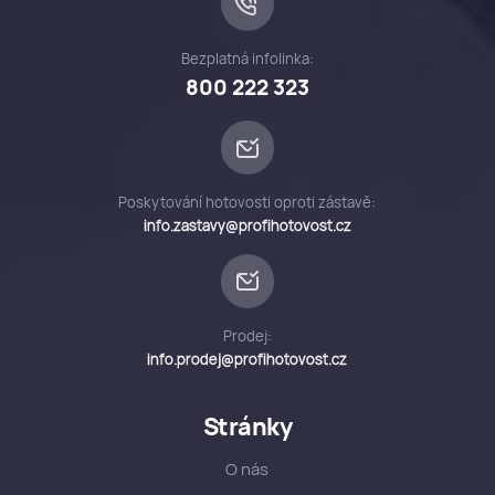
Bezplatná infolinka:
800 222 323
Poskytování hotovosti oproti zástavě:
info.zastavy@profihotovost.cz
Prodej:
info.prodej@profihotovost.cz
Stránky
O nás