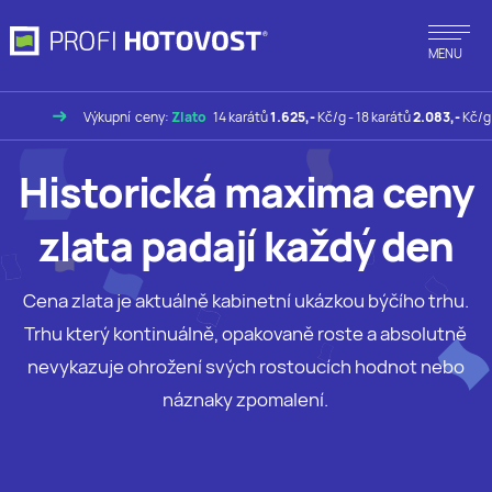
MENU
Výkupní ceny:
Zlato
14 karátů
1.625,-
Kč/g - 18 karátů
2.083,-
Kč/g -
Historická maxima ceny
zlata padají každý den
Cena zlata je aktuálně kabinetní ukázkou býčího trhu.
Trhu který kontinuálně, opakovaně roste a absolutně
nevykazuje ohrožení svých rostoucích hodnot nebo
náznaky zpomalení.