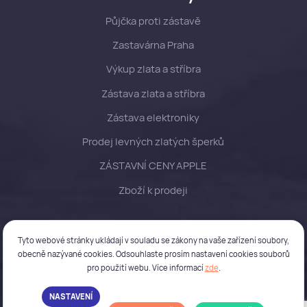
Půjčka proti zástavě
Zastavárna Praha
Výkup zlata a stříbra
Zástava zlata a stříbra
Zástava elektroniky
Prodej levných zlatých šperků
ZÁSTAVNÍ CENY APPLE
Zboží k prodeji
Tyto webové stránky ukládají v souladu se zákony na vaše zařízení soubory,
© 2022 Profihotovost s. r. o. – Všechna práva vyhrazena –
GDPR
–
Obchodní
obecně nazývané cookies. Odsouhlaste prosím nastavení cookies souborů
podmínky
pro použití webu. Více informací
zde
.
Vytvořilo studio
Pixel Design s. r. o.
NASTAVENÍ