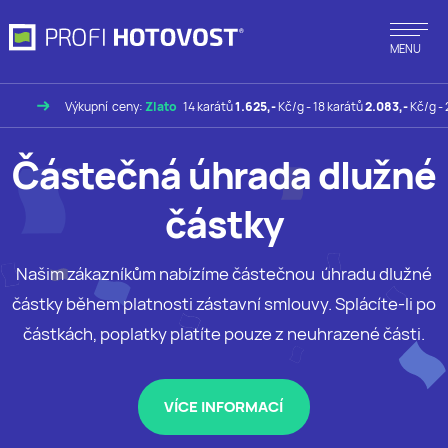
MENU
Výkupní ceny:
Zlato
14 karátů
1.625,-
Kč/g - 18 karátů
2.083,-
Kč/g - 24 kar
Částečná úhrada dlužné
částky
Našim zákazníkům nabízíme částečnou úhradu dlužné
částky během platnosti zástavní smlouvy. Splácíte-li po
částkách, poplatky platíte pouze z neuhrazené části.
VÍCE INFORMACÍ