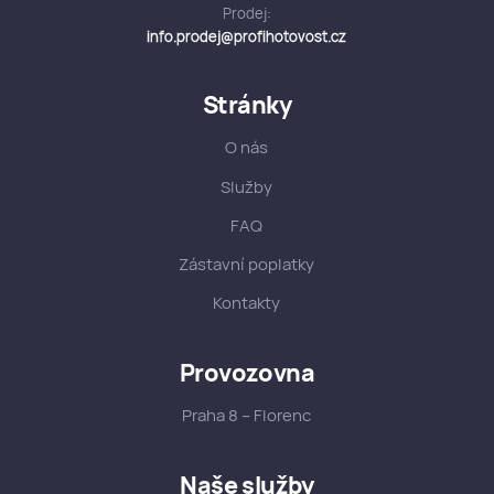
Prodej:
info.prodej@profihotovost.cz
Stránky
O nás
Služby
FAQ
Zástavní poplatky
Kontakty
Provozovna
Praha 8 – Florenc
Naše služby