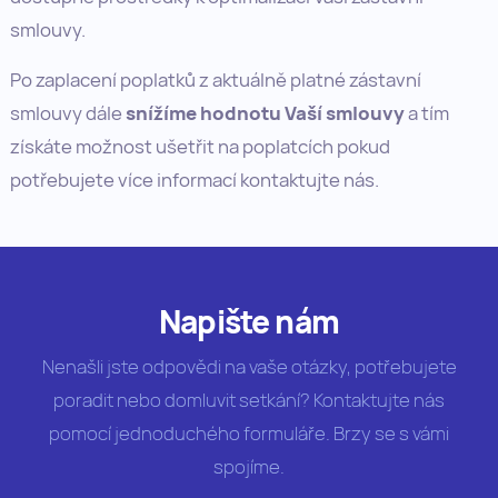
smlouvy.
Po zaplacení poplatků z aktuálně platné zástavní
smlouvy dále
snížíme hodnotu Vaší smlouvy
a tím
získáte možnost ušetřit na poplatcích pokud
potřebujete více informací kontaktujte nás.
Napište nám
Nenašli jste odpovědi na vaše otázky, potřebujete
poradit nebo domluvit setkání? Kontaktujte nás
pomocí jednoduchého formuláře. Brzy se s vámi
spojíme.